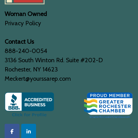
Woman Owned
Privacy Policy
Contact Us
888-240-0054
3136 South Winton Rd. Suite #202-D
Rochester, NY 14623
Meckert@yourssarep.com