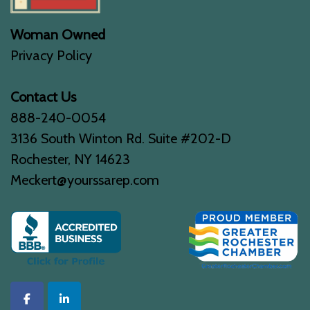
Woman Owned
Privacy Policy
Contact Us
888-240-0054
3136 South Winton Rd. Suite #202-D
Rochester, NY 14623
Meckert@yourssarep.com